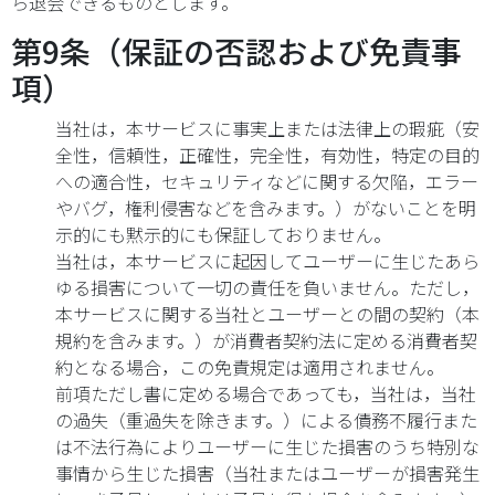
ら退会できるものとします。
第9条（保証の否認および免責事
項）
当社は，本サービスに事実上または法律上の瑕疵（安
全性，信頼性，正確性，完全性，有効性，特定の目的
への適合性，セキュリティなどに関する欠陥，エラー
やバグ，権利侵害などを含みます。）がないことを明
示的にも黙示的にも保証しておりません。
当社は，本サービスに起因してユーザーに生じたあら
ゆる損害について一切の責任を負いません。ただし，
本サービスに関する当社とユーザーとの間の契約（本
規約を含みます。）が消費者契約法に定める消費者契
約となる場合，この免責規定は適用されません。
前項ただし書に定める場合であっても，当社は，当社
の過失（重過失を除きます。）による債務不履行また
は不法行為によりユーザーに生じた損害のうち特別な
事情から生じた損害（当社またはユーザーが損害発生