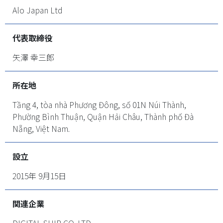
Alo Japan Ltd
代表取締役
矢澤 幸三郎
所在地
Tầng 4, tòa nhà Phương Đông, số 01N Núi Thành,
Phường Bình Thuận, Quận Hải Châu, Thành phố Đà
Nẵng, Việt Nam.
設立
2015年 9月15日
関連企業