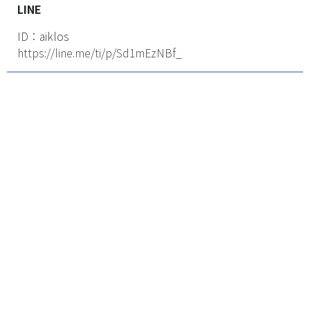
LINE
ID：aiklos
https://line.me/ti/p/Sd1mEzNBf_